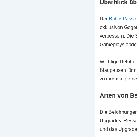
Überblick üb
Der
Battle Pass
d
exklusiven Gegens
verbessern. Die 
Gameplays abdec
Wichtige Belohnu
Blaupausen für n
zu ihrem allgemei
Arten von B
Die Belohnungen i
Upgrades. Ressou
und das Upgrade 