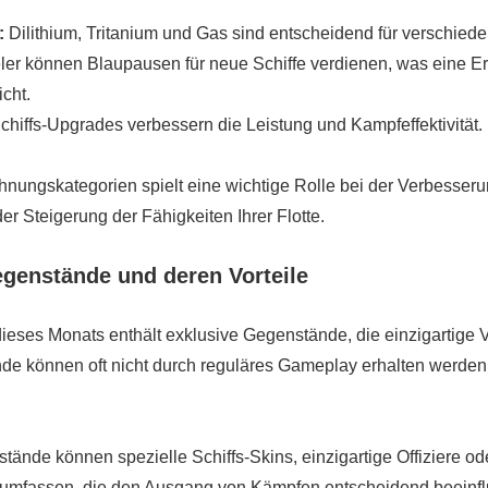
:
Dilithium, Tritanium und Gas sind entscheidend für verschied
ler können Blaupausen für neue Schiffe verdienen, was eine Er
icht.
chiffs-Upgrades verbessern die Leistung und Kampfeffektivität.
hnungskategorien spielt eine wichtige Rolle bei der Verbesseru
r Steigerung der Fähigkeiten Ihrer Flotte.
genstände und deren Vorteile
ieses Monats enthält exklusive Gegenstände, die einzigartige Vo
e können oft nicht durch reguläres Gameplay erhalten werden,
tände können spezielle Schiffs-Skins, einzigartige Offiziere o
 umfassen, die den Ausgang von Kämpfen entscheidend beeinf