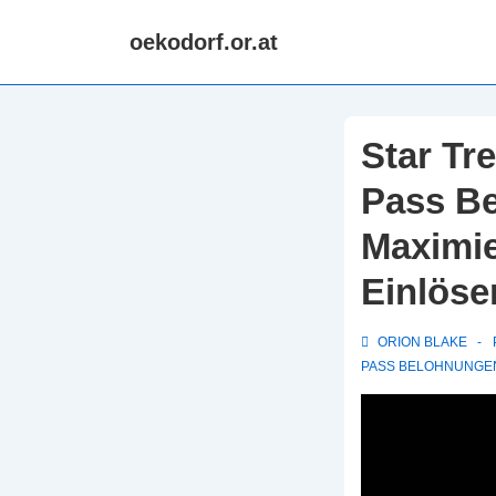
↓
oekodorf.or.at
Skip
to
Main
Content
Star Tr
Pass Be
Maximie
Einlöse
ORION BLAKE
PASS BELOHNUNGE