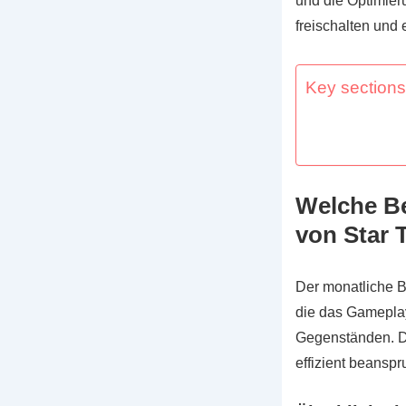
und die Optimie
freischalten und 
Key sections 
Welche Be
von Star 
Der monatliche B
die das Gameplay
Gegenständen. Di
effizient beanspr