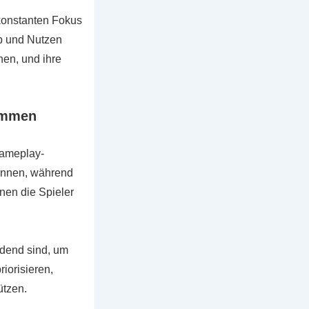
konstanten Fokus
p und Nutzen
nen, und ihre
timmen
Gameplay-
können, während
en die Spieler
dend sind, um
iorisieren,
ützen.