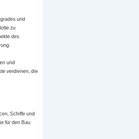
pgrades und
otte zu
pekte des
rung.
len und
te verdienen, die
cen, Schiffe und
ie für den Bau