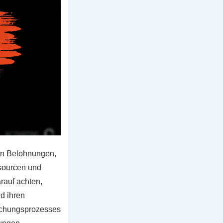
von Belohnungen,
ssourcen und
rauf achten,
d ihren
ruchungsprozesses