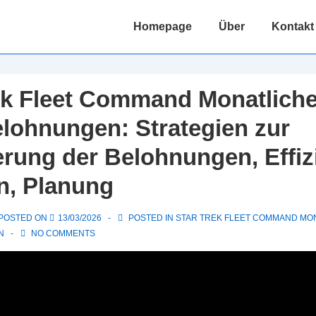
Main
Homepage
Über
Kontakt
Navigation
ek Fleet Command Monatliche
lohnungen: Strategien zur
rung der Belohnungen, Effiz
n, Planung
POSTED ON
13/03/2026
POSTED IN
STAR TREK FLEET COMMAND MON
N
NO COMMENTS