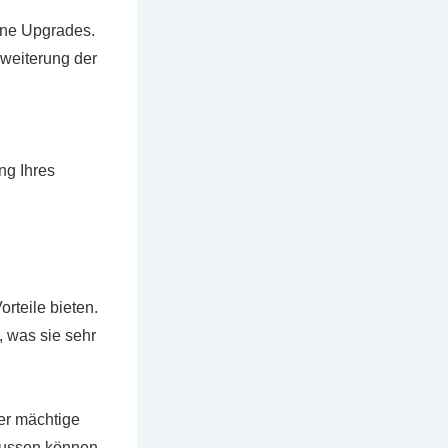
ene Upgrades.
weiterung der
ng Ihres
rteile bieten.
 was sie sehr
der mächtige
lussen können.