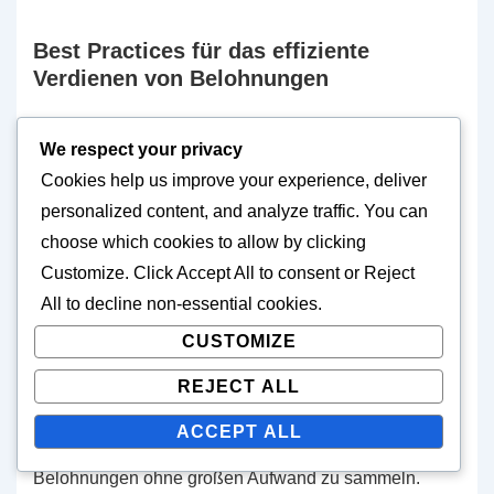
Best Practices für das effiziente
Verdienen von Belohnungen
Effizientes Ressourcenmanagement ist entscheidend,
We respect your privacy
um die Belohnungen aus dem monatlichen Battle
Cookies help us improve your experience, deliver
Pass zu maximieren. Spieler sollten regelmäßig ihre
personalized content, and analyze traffic. You can
Ressourcenlevel überwachen und die Ausgaben für
choose which cookies to allow by clicking
Upgrades priorisieren, die die höchsten Renditen
Customize
. Click
Accept All
to consent or
Reject
bringen. Zum Beispiel kann die Investition in
All
to decline non-essential cookies.
Schiffsverbesserungen die Leistung in Kämpfen
CUSTOMIZE
erheblich steigern, was zu erfolgreicheren Missionen
und Eventteilnahmen führt.
REJECT ALL
ACCEPT ALL
Tägliche Login-Boni bieten eine einfache Möglichkeit,
Belohnungen ohne großen Aufwand zu sammeln.